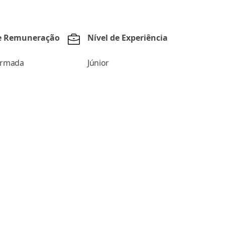
de Remuneração
Nível de Experiência
ormada
Júnior