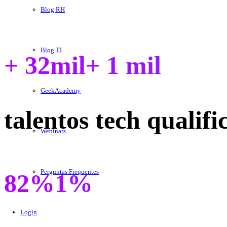
Blog RH
Blog TI
+ 32mil
+
1
mil
GeekAcademy
talentos tech qualifi
Webinars
Perguntas Frequentes
82%
1
%
Login