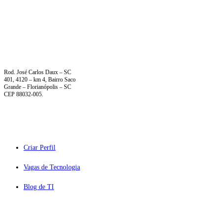
Rod. José Carlos Daux – SC
401, 4120 – km 4, Bairro Saco
Grande – Florianópolis – SC
CEP 88032-005.
PARA CANDIDATOS
Criar Perfil
Vagas de Tecnologia
Blog de TI
PARA EMPRESAS