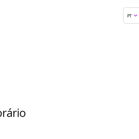
PT
rário