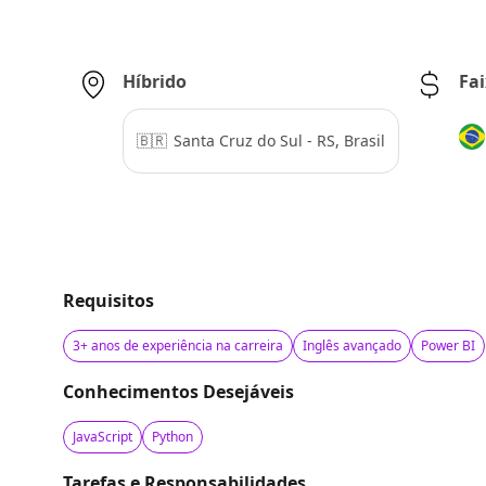
Híbrido
Fa
🇧🇷
Santa Cruz do Sul - RS, Brasil
Requisitos
3+ anos de experiência na carreira
Inglês avançado
Power BI
Conhecimentos Desejáveis
JavaScript
Python
Tarefas e Responsabilidades