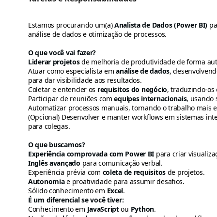
Estamos procurando um(a)
Analista de Dados (Power BI)
par
análise de dados e otimização de processos.
O que você vai fazer?
Liderar projetos
de melhoria de produtividade de forma autô
Atuar como especialista em
análise de dados
, desenvolven
para dar visibilidade aos resultados.
Coletar e entender os
requisitos do negócio
, traduzindo-os
Participar de reuniões com
equipes internacionais
, usando 
Automatizar processos manuais, tornando o trabalho mais ef
(Opcional) Desenvolver e manter workflows em sistemas inte
para colegas.
O que buscamos?
Experiência comprovada com Power BI
para criar visualiz
Inglês avançado
para comunicação verbal.
Experiência prévia com
coleta de requisitos
de projetos.
Autonomia
e proatividade para assumir desafios.
Sólido conhecimento em
Excel
.
É um diferencial se você tiver:
Conhecimento em
JavaScript
ou
Python
.