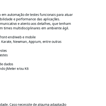
 em automação de testes funcionais para atuar
abilidade e performance das aplicações.
 comunicativo e atento aos detalhes, que tenham
om times multidisciplinares em ambiente ágil.
, front-end/web e mobile
, Karate, Newman, Appium, entre outras
estes
testes
 de dados
ando JMeter e/ou K6
idade. Caso necessite de alguma adaptação