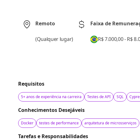
Remoto
Faixa de Remunera
(
Qualquer lugar
)
R$ 7.000,00 - R$ 8.
Requisitos
5+ anos de experiência na carreira
Testes de API
SQL
Cypre
Conhecimentos Desejáveis
Docker
testes de performance
arquitetura de microsserviços
Tarefas e Responsabilidades