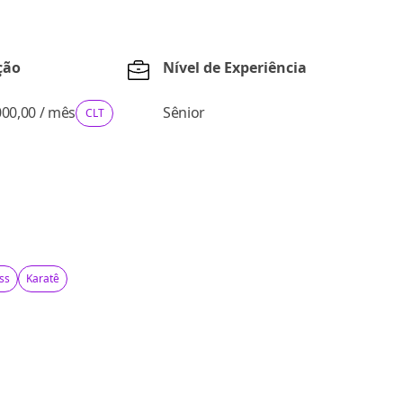
ção
Nível de Experiência
000,00
/
mês
Sênior
CLT
ss
Karatê