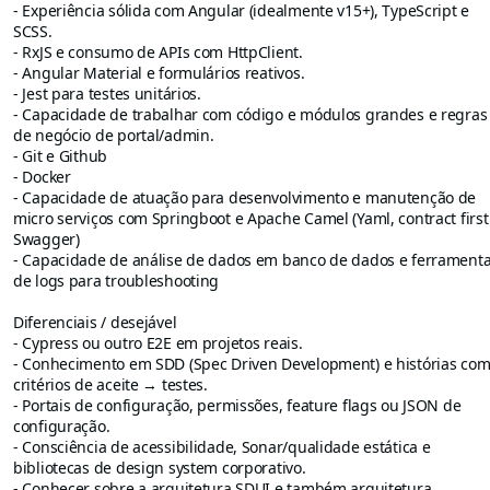
- Experiência sólida com Angular (idealmente v15+), TypeScript e
SCSS.
- RxJS e consumo de APIs com HttpClient.
- Angular Material e formulários reativos.
- Jest para testes unitários.
- Capacidade de trabalhar com código e módulos grandes e regras
de negócio de portal/admin.
- Git e Github
- Docker
- Capacidade de atuação para desenvolvimento e manutenção de
micro serviços com Springboot e Apache Camel (Yaml, contract first
Swagger)
- Capacidade de análise de dados em banco de dados e ferrament
de logs para troubleshooting
Diferenciais / desejável
- Cypress ou outro E2E em projetos reais.
- Conhecimento em SDD (Spec Driven Development) e histórias co
critérios de aceite → testes.
- Portais de configuração, permissões, feature flags ou JSON de
configuração.
- Consciência de acessibilidade, Sonar/qualidade estática e
bibliotecas de design system corporativo.
- Conhecer sobre a arquitetura SDUI e também arquitetura