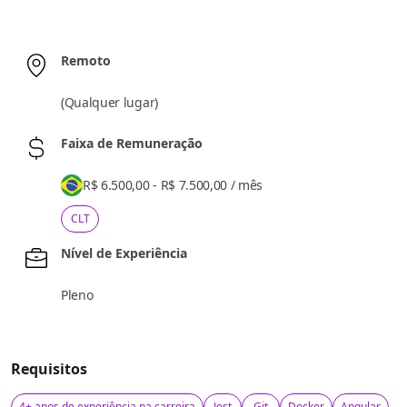
Remoto
(
Qualquer lugar
)
Faixa de Remuneração
R$ 6.500,00 - R$ 7.500,00
/
mês
CLT
Nível de Experiência
Pleno
Requisitos
4+ anos de experiência na carreira
Jest
Git
Docker
Angular