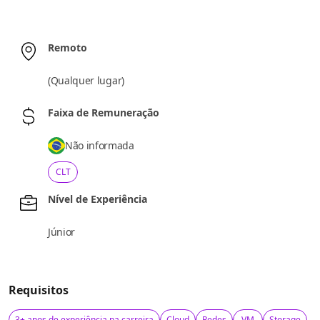
Remoto
(
Qualquer lugar
)
Faixa de Remuneração
Não informada
CLT
Nível de Experiência
Júnior
Requisitos
3+ anos de experiência na carreira
Cloud
Redes
VM
Storage