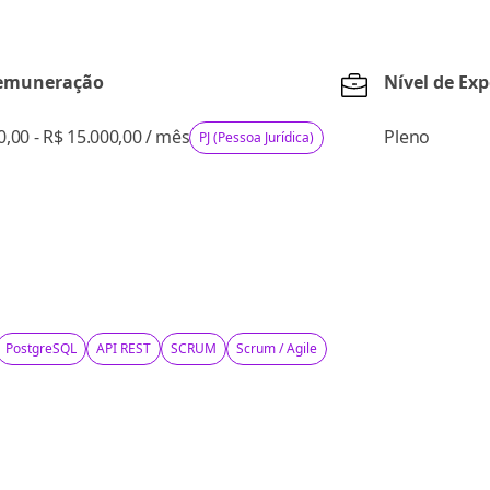
Remuneração
Nível de Exp
0,00 - R$ 15.000,00
/
mês
Pleno
PJ (Pessoa Jurídica)
PostgreSQL
API REST
SCRUM
Scrum / Agile