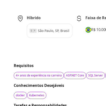
Híbrido
Faixa de 
R$ 10.00
🇧🇷
São Paulo, SP, Brasil
Requisitos
4+ anos de experiência na carreira
ASP.NET Core
SQL Server
Conhecimentos Desejáveis
docker
Kubernetes
Tarefas e Responsabilidades