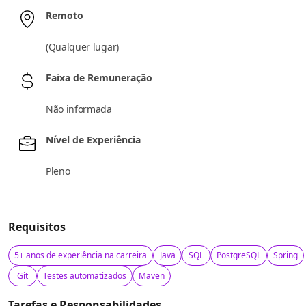
Remoto
(
Qualquer lugar
)
Faixa de Remuneração
Não informada
Nível de Experiência
Pleno
Requisitos
5+ anos de experiência na carreira
Java
SQL
PostgreSQL
Spring
Git
Testes automatizados
Maven
Tarefas e Responsabilidades