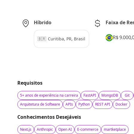
Híbrido
Faixa de R
R$ 9.000,0
🇧🇷
Curitiba, PR, Brasil
Requisitos
5+ anos de experiência na carreira
FastAPI
MongoDB
Git
Arquitetura de Software
APIs
Python
REST API
Docker
Conhecimentos Desejáveis
Next.js
Anthropic
Open AI
E-commerce
martketplace