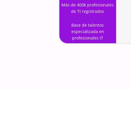
Más de 400k profesionales
de TI registrados
Base de talentos
especializada en
profesionales IT