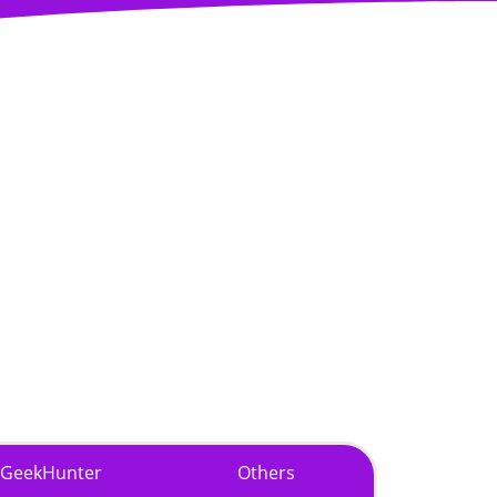
GeekHunter
Others