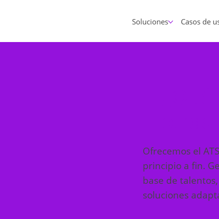
Soluciones
Casos de u
¿Qué 
otras
Ofrecemos el ATS
principio a fin. 
base de talentos,
soluciones adapt