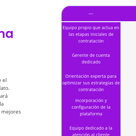
---
Equipo propio que actua en
rna
las etapas iniciales de
contratación
Gerente de cuenta
dedicado
Orientación experta para
 el
optimizar sus estrategias de
dato.
contratación
ará
Incorporación y
la
configuración de la
s mejores
plataforma
Equipo dedicado a la
atención al cliente