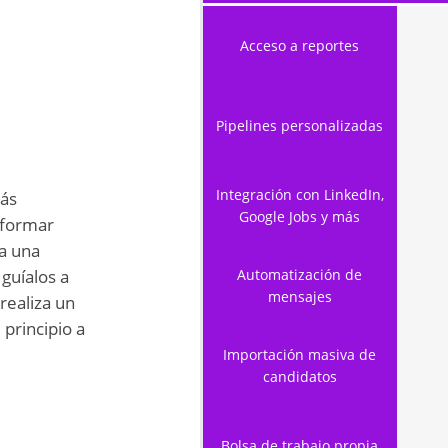
Acceso a reportes
Pipelines personalizadas
Integración con LinkedIn,
rás
Google Jobs y más
 formar
a una
guíalos a
Automatización de
mensajes
realiza un
principio a
Importación masiva de
candidatos
Bolsa de trabajo propia