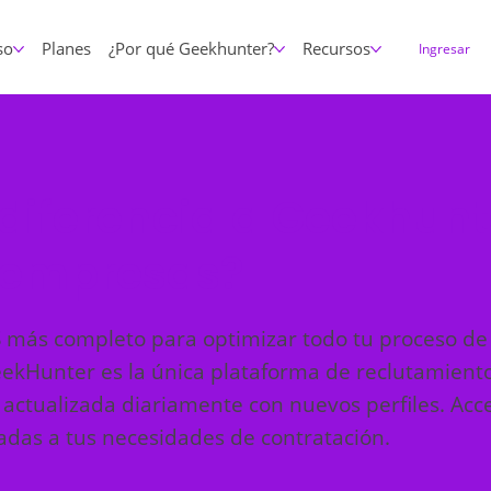
so
Planes
¿Por qué Geekhunter?
Recursos
Ingresar
diferencia a Geekhunt
 empresas?
 más completo para optimizar todo tu proceso de
GeekHunter es la única plataforma de reclutamient
 actualizada diariamente con nuevos perfiles. Acc
adas a tus necesidades de contratación.