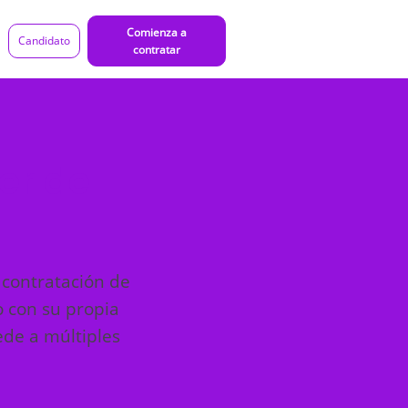
Comienza a
Candidato
contratar
er de
 contratación de
o con su propia
ede a múltiples