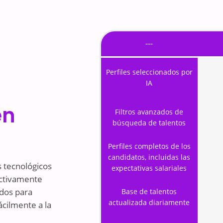
---
Perfiles seleccionados por
IA
en
Filtros avanzados de
búsqueda de talentos
Perfiles completos de los
candidatos, incluidas las
s tecnológicos
expectativas salariales
activamente
ados para
Base de talentos
actualizada diariamente
ácilmente a la