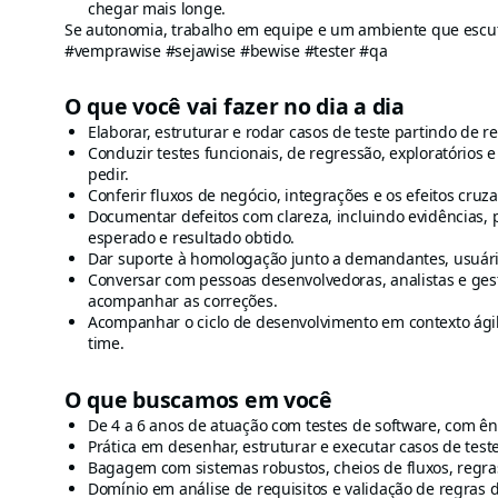
chegar mais longe.
Se autonomia, trabalho em equipe e um ambiente que escut
#vemprawise #sejawise #bewise #tester #qa
O que você vai fazer no dia a dia
Elaborar, estruturar e rodar casos de teste partindo de re
Conduzir testes funcionais, de regressão, exploratórios 
pedir.
Conferir fluxos de negócio, integrações e os efeitos cru
Documentar defeitos com clareza, incluindo evidências, 
esperado e resultado obtido.
Dar suporte à homologação junto a demandantes, usuári
Conversar com pessoas desenvolvedoras, analistas e gesto
acompanhar as correções.
Acompanhar o ciclo de desenvolvimento em contexto ágil,
time.
O que buscamos em você
De 4 a 6 anos de atuação com testes de software, com ên
Prática em desenhar, estruturar e executar casos de teste
Bagagem com sistemas robustos, cheios de fluxos, regra
Domínio em análise de requisitos e validação de regras 