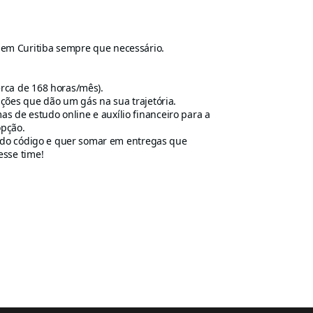
 em Curitiba sempre que necessário.
erca de 168 horas/mês).
ações que dão um gás na sua trajetória.
s de estudo online e auxílio financeiro para a
opção.
s do código e quer somar em entregas que
esse time!