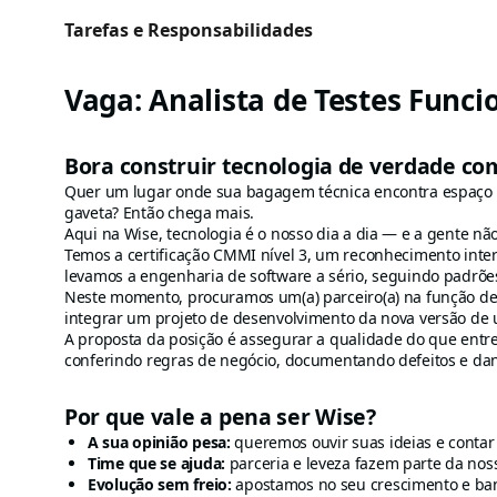
Tarefas e Responsabilidades
Vaga: Analista de Testes Funci
Bora construir tecnologia de verdade co
Quer um lugar onde sua bagagem técnica encontra espaço pr
gaveta? Então chega mais.
Aqui na Wise, tecnologia é o nosso dia a dia — e a gente não
Temos a certificação CMMI nível 3, um reconhecimento inte
levamos a engenharia de software a sério, seguindo padrõe
Neste momento, procuramos um(a) parceiro(a) na função d
integrar um projeto de desenvolvimento da nova versão de 
A proposta da posição é assegurar a qualidade do que ent
conferindo regras de negócio, documentando defeitos e da
Por que vale a pena ser Wise?
A sua opinião pesa:
queremos ouvir suas ideias e contar
Time que se ajuda:
parceria e leveza fazem parte da noss
Evolução sem freio:
apostamos no seu crescimento e ban