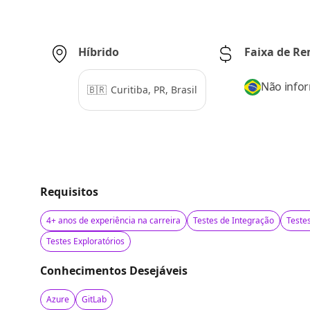
Híbrido
Faixa de R
Não info
🇧🇷
Curitiba, PR, Brasil
Requisitos
4+ anos de experiência na carreira
Testes de Integração
Teste
Testes Exploratórios
Conhecimentos Desejáveis
Azure
GitLab