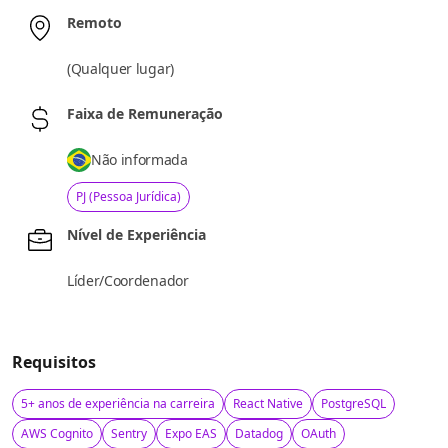
Remoto
(
Qualquer lugar
)
Faixa de Remuneração
Não informada
PJ (Pessoa Jurídica)
Nível de Experiência
Líder/Coordenador
Requisitos
5+ anos de experiência na carreira
React Native
PostgreSQL
AWS Cognito
Sentry
Expo EAS
Datadog
OAuth