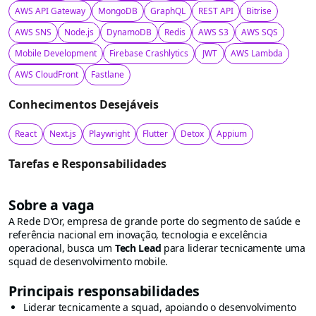
AWS API Gateway
MongoDB
GraphQL
REST API
Bitrise
AWS SNS
Node.js
DynamoDB
Redis
AWS S3
AWS SQS
Mobile Development
Firebase Crashlytics
JWT
AWS Lambda
AWS CloudFront
Fastlane
Conhecimentos Desejáveis
React
Next.js
Playwright
Flutter
Detox
Appium
Tarefas e Responsabilidades
Sobre a vaga
A Rede D'Or, empresa de grande porte do segmento de saúde e
referência nacional em inovação, tecnologia e excelência
operacional, busca um
Tech Lead
para liderar tecnicamente uma
squad de desenvolvimento mobile.
Principais responsabilidades
Liderar tecnicamente a squad, apoiando o desenvolvimento