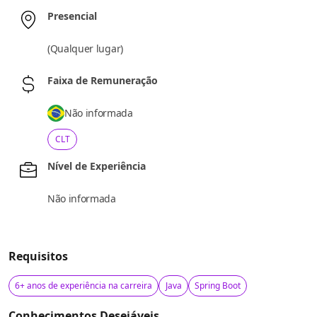
Presencial
(
Qualquer lugar
)
Faixa de Remuneração
Não informada
CLT
Nível de Experiência
Não informada
Requisitos
6+ anos de experiência na carreira
Java
Spring Boot
Conhecimentos Desejáveis