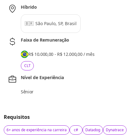
Híbrido
🇧🇷
São Paulo, SP, Brasil
Faixa de Remuneração
R$ 10.000,00 - R$ 12.000,00
/
mês
CLT
Nível de Experiência
Sênior
Requisitos
6+ anos de experiência na carreira
c#
Datadog
Dynatrace