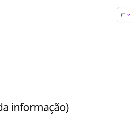
PT
da informação)