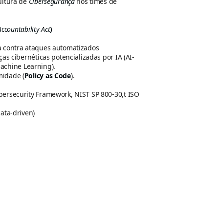
ultura de
Cibersegurança
nos times de
ccountability Act
)
ica contra ataques automatizados
s cibernéticas potencializadas por IA (AI-
Machine Learning).
idade (
Policy as Code
).
rsecurity Framework, NIST SP 800-30,t ISO
ata-driven)