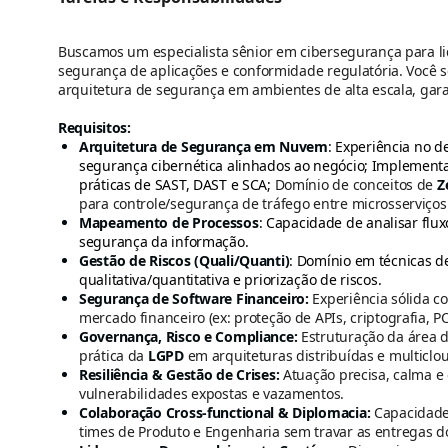
Buscamos um especialista sênior em cibersegurança para lid
segurança de aplicações e conformidade regulatória. Você s
arquitetura de segurança em ambientes de alta escala, gar
Requisitos:
Arquitetura de Segurança em Nuvem
: Experiência no 
segurança cibernética alinhados ao negócio; Implement
práticas de SAST, DAST e SCA;
Domínio de conceitos de
Z
para controle/segurança de tráfego entre microsserviços
Mapeamento de Processos
: Capacidade de analisar flux
segurança da informação.
Gestão de Riscos (Quali/Quanti)
: Domínio em técnicas de
qualitativa/quantitativa e priorização de riscos.
Segurança de Software Financeiro:
Experiência sólida c
mercado financeiro (ex: proteção de APIs, criptografia, P
Governança, Risco e Compliance:
Estruturação da área de
prática da
LGPD
em arquiteturas distribuídas e multiclo
Resiliência & Gestão de Crises:
Atuação precisa, calma e e
vulnerabilidades expostas e vazamentos.
Colaboração Cross-functional & Diplomacia:
Capacidade
times de Produto e Engenharia sem travar as entregas d