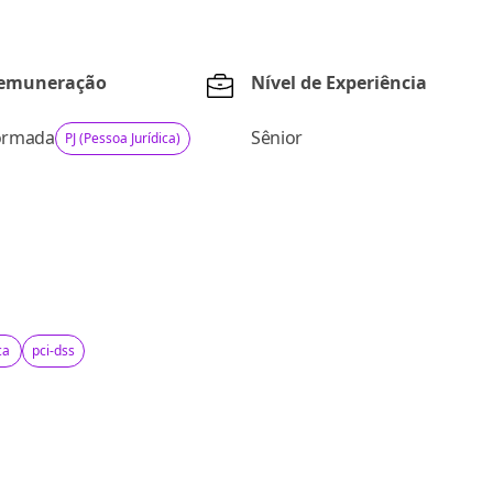
Remuneração
Nível de Experiência
ormada
Sênior
PJ (Pessoa Jurídica)
ca
pci-dss