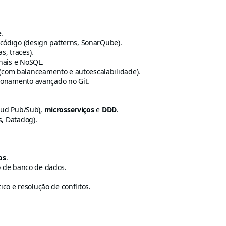
.
 código (design patterns, SonarQube).
s, traces).
onais e NoSQL.
com balanceamento e autoescalabilidade).
sionamento avançado no Git.
ud Pub/Sub),
microsserviços
e
DDD
.
, Datadog).
os
.
o de banco de dados.
co e resolução de conflitos.