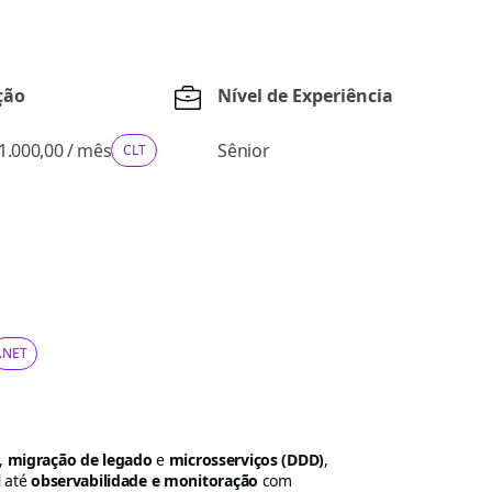
ção
Nível de Experiência
11.000,00
/
mês
Sênior
CLT
.NET
,
migração de legado
e
microsserviços (DDD)
,
l
até
observabilidade e monitoração
com