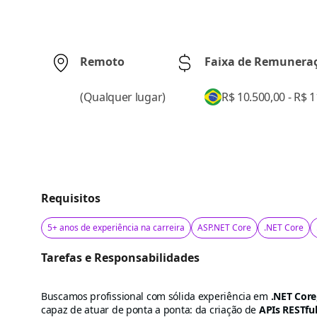
Remoto
Faixa de Remunera
(
Qualquer lugar
)
R$ 10.500,00 - R$ 
Requisitos
5+ anos de experiência na carreira
ASP.NET Core
.NET Core
Tarefas e Responsabilidades
Buscamos profissional com sólida experiência em
.NET Core
capaz de atuar de ponta a ponta: da criação de
APIs RESTfu