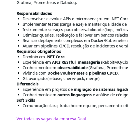
Grafana, Prometheus e Datadog.
Responsabilidades
Desenvolver e evoluir APIs e microsserviços em .NET Core
Implementar testes (carga e e2e) e manter qualidade de
Instrumentar serviços para observabilidade (logs, métrica
Otimizar queries, replicação e failover em bancos relaci
Realizar deployments complexos em Docker/Kubernetes (
Atuar em pipelines CI/CD, resolução de incidentes e ver
Requisitos obrigatórios
Domínio em
.NET Core
.
Experiência em
APIs RESTful
,
mensageria
(RabbitMQ/Clo
Conhecimento em
observabilidade
(Grafana, Prometheus
Vivência com
Docker/Kubernetes
e
pipelines CI/CD
.
Git avançado (rebase, cherry-pick, merge).
Diferenciais
Experiência em projetos de
migração de sistemas legad
Conhecimento em
outras linguagens
e análise de códig
Soft Skills
Comunicação clara, trabalho em equipe, pensamento críti
Ver todas as vagas da empresa Deal