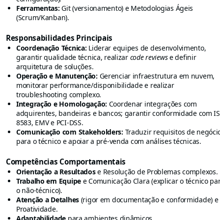
Ferramentas:
Git (versionamento) e Metodologias Ágeis
(Scrum/Kanban).
Responsabilidades Principais
Coordenação Técnica:
Liderar equipes de desenvolvimento,
garantir qualidade técnica, realizar
code reviews
e definir
arquitetura de soluções.
Operação e Manutenção:
Gerenciar infraestrutura em nuvem,
monitorar performance/disponibilidade e realizar
troubleshooting complexo.
Integração e Homologação:
Coordenar integrações com
adquirentes, bandeiras e bancos; garantir conformidade com I
8583, EMV e PCI-DSS.
Comunicação com Stakeholders:
Traduzir requisitos de negóci
para o técnico e apoiar a pré-venda com análises técnicas.
Competências Comportamentais
Orientação a Resultados
e Resolução de Problemas complexos.
Trabalho em Equipe
e Comunicação Clara (explicar o técnico pa
o não-técnico).
Atenção a Detalhes
(rigor em documentação e conformidade) e
Proatividade.
Adaptabilidade
para ambientes dinâmicos.