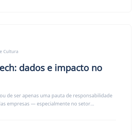
e Cultura
ech: dados e impacto no
xou de ser apenas uma pauta de responsabilidade
 das empresas — especialmente no setor…