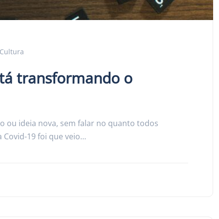
Cultura
tá transformando o
o ou ideia nova, sem falar no quanto todos
 Covid-19 foi que veio…