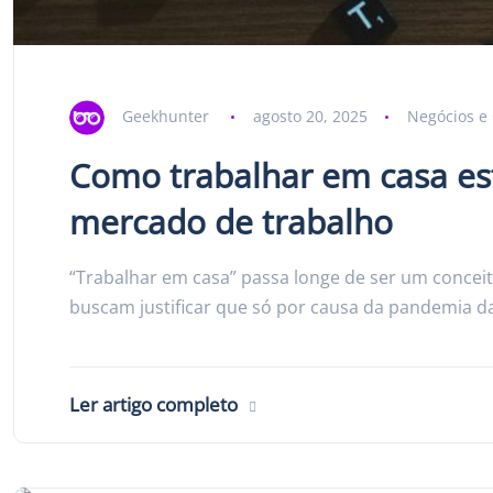
Geekhunter
agosto 20, 2025
Negócios e 
Como trabalhar em casa es
mercado de trabalho
“Trabalhar em casa” passa longe de ser um conceit
buscam justificar que só por causa da pandemia da
Ler artigo completo