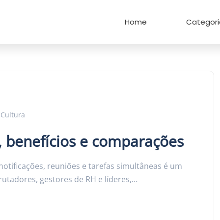
Home
Categori
 Cultura
, benefícios e comparações
notificações, reuniões e tarefas simultâneas é um
rutadores, gestores de RH e líderes,…