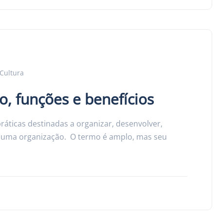
Cultura
o, funções e benefícios
áticas destinadas a organizar, desenvolver,
e uma organização. O termo é amplo, mas seu