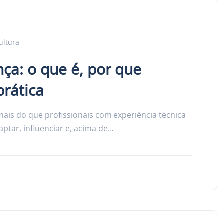
ultura
ça: o que é, por que
prática
ais do que profissionais com experiência técnica
ptar, influenciar e, acima de…