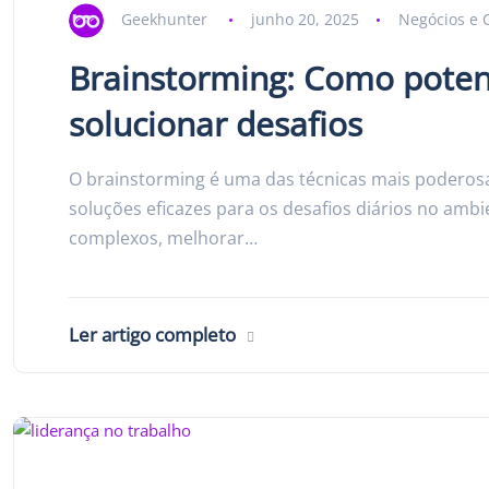
Geekhunter
junho 20, 2025
Negócios e 
Brainstorming: Como potenci
solucionar desafios
O brainstorming é uma das técnicas mais poderosas
soluções eficazes para os desafios diários no amb
complexos, melhorar…
Ler artigo completo