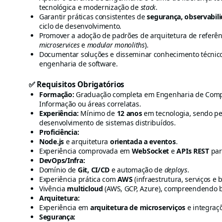
tecnológica e modernização de
stack
.
Garantir práticas consistentes de
segurança, observabil
ciclo de desenvolvimento.
Promover a adoção de padrões de arquitetura de referênc
microservices
e
modular monoliths
).
Documentar soluções e disseminar conhecimento técnico
engenharia de software.
✅ Requisitos Obrigatórios
Formação:
Graduação completa em Engenharia de Compu
Informação ou áreas correlatas.
Experiência:
Mínimo de
12 anos
em tecnologia, sendo p
desenvolvimento de sistemas distribuídos.
Proficiência:
Node.js
e arquitetura
orientada a eventos
.
Experiência comprovada em
WebSocket
e
APIs REST
par
DevOps/Infra:
Domínio de
Git, CI/CD
e automação de
deploys
.
Experiência prática com
AWS
(infraestrutura, serviços e 
Vivência
multicloud
(AWS, GCP, Azure), compreendendo b
Arquitetura:
Experiência em
arquitetura de microserviços
e integraçõ
Segurança: