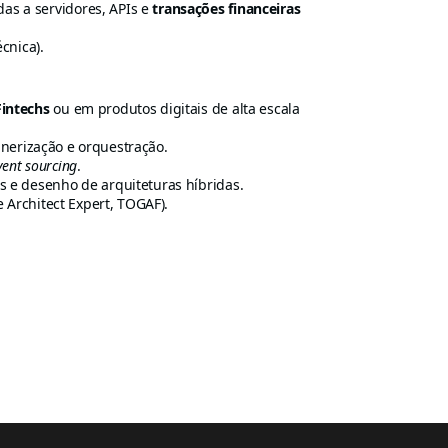
as a servidores, APIs e
transações financeiras
cnica).
Fintechs
ou em produtos digitais de alta escala
inerização e orquestração.
vent sourcing
.
s e desenho de arquiteturas híbridas.
e Architect Expert, TOGAF).