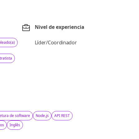
Nivel de experiencia
Líder/Coordinador
leado(a)
ratista
etura de software
Node.js
API REST
ços
Inglês