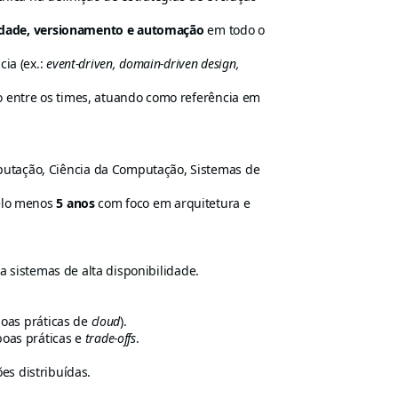
idade, versionamento e automação
em todo o
ia (ex.:
event-driven, domain-driven design,
 entre os times, atuando como referência em
tação, Ciência da Computação, Sistemas de
elo menos
5 anos
com foco em arquitetura e
a sistemas de alta disponibilidade.
boas práticas de
cloud
).
oas práticas e
trade-offs
.
es distribuídas.