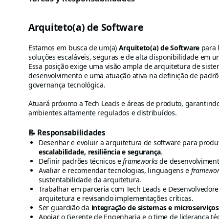
Arquiteto(a) de Software
Estamos em busca de um(a)
Arquiteto(a) de Software
para l
soluções escaláveis, seguras e de alta disponibilidade em 
Essa posição exige uma visão ampla de arquitetura de siste
desenvolvimento e uma atuação ativa na definição de padrõ
governança tecnológica.
Atuará próximo a Tech Leads e áreas de produto, garantind
ambientes altamente regulados e distribuídos.
📝 Responsabilidades
Desenhar e evoluir a arquitetura de software para produ
escalabilidade, resiliência e segurança
.
Definir padrões técnicos e
frameworks
de desenvolviment
Avaliar e recomendar tecnologias, linguagens e
framewor
sustentabilidade da arquitetura.
Trabalhar em parceria com Tech Leads e Desenvolvedores(
arquitetura e revisando implementações críticas.
Ser guardião da
integração de sistemas e microserviços
Apoiar o Gerente de Engenharia e o time de liderança téc