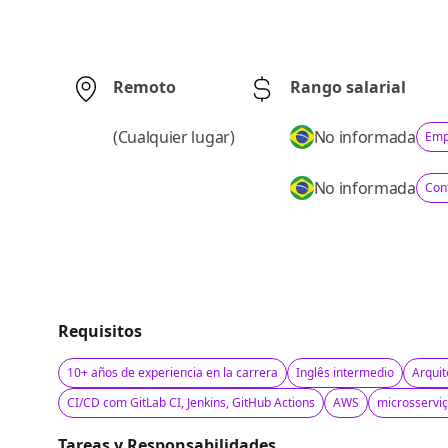
Remoto
Rango salarial
(
Cualquier lugar
)
No informada
Emp
No informada
Cont
Requisitos
10+ años de experiencia en la carrera
Inglês intermedio
Arquit
CI/CD com GitLab CI, Jenkins, GitHub Actions
AWS
microsservi
Tareas y Responsabilidades