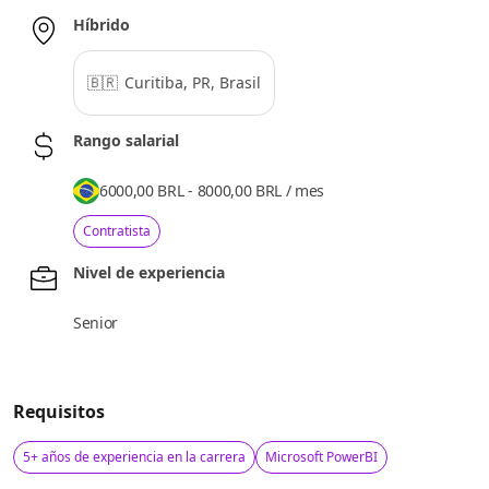
Híbrido
🇧🇷
Curitiba, PR, Brasil
Rango salarial
6000,00 BRL - 8000,00 BRL
/
mes
Contratista
Nivel de experiencia
Senior
Requisitos
5+ años de experiencia en la carrera
Microsoft PowerBI