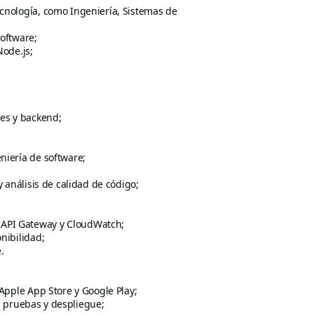
ecnología, como Ingeniería, Sistemas de
software;
Node.js;
les y backend;
niería de software;
y análisis de calidad de código;
 API Gateway y CloudWatch;
nibilidad;
.
 Apple App Store y Google Play;
, pruebas y despliegue;