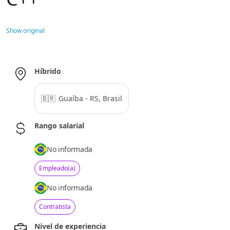
Show original
Híbrido
🇧🇷
Guaíba - RS, Brasil
Rango salarial
No informada
Empleado(a)
No informada
Contratista
Nivel de experiencia