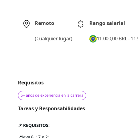
Remoto
Rango salarial
(
Cualquier lugar
)
11.000,00 BRL - 11
Requisitos
5+ años de experiencia en la carrera
Tareas y Responsabilidades
📌 REQUISITOS:
📍Java 8, 17 e 21