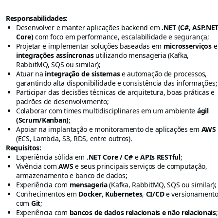
Responsabilidades:
Desenvolver e manter aplicações backend em
.NET (C#, ASP.NE
Core)
com foco em performance, escalabilidade e segurança;
Projetar e implementar soluções baseadas em
microsserviços
e
integrações assíncronas
utilizando mensageria (Kafka,
RabbitMQ, SQS ou similar);
Atuar na
integração de sistemas
e automação de processos,
garantindo alta disponibilidade e consistência das informações;
Participar das decisões técnicas de arquitetura, boas práticas e
padrões de desenvolvimento;
Colaborar com times multidisciplinares em um ambiente
ágil
(Scrum/Kanban)
;
Apoiar na implantação e monitoramento de aplicações em
AWS
(ECS, Lambda, S3, RDS, entre outros).
Requisitos:
Experiência sólida em
.NET Core / C#
e
APIs RESTful
;
Vivência com
AWS
e seus principais serviços de computação,
armazenamento e banco de dados;
Experiência com
mensageria
(Kafka, RabbitMQ, SQS ou similar);
Conhecimentos em
Docker
,
Kubernetes
,
CI/CD
e versionament
com
Git
;
Experiência com
bancos de dados relacionais e não relacionais
;