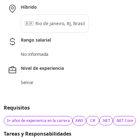
Híbrido
🇧🇷
Rio de Janeiro, RJ, Brasil
Rango salarial
No informada
Nivel de experiencia
Senior
Requisitos
3+ años de experiencia en la carrera
AWS
C#
.NET
.NET Core
Tareas y Responsabilidades