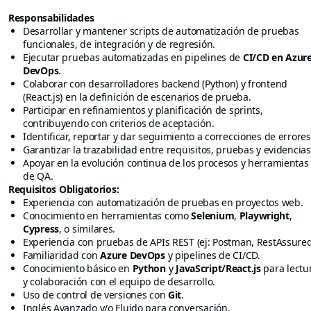
Responsabilidades
Desarrollar y mantener scripts de automatización de pruebas
funcionales, de integración y de regresión.
Ejecutar pruebas automatizadas en pipelines de
CI/CD en Azur
DevOps
.
Colaborar con desarrolladores backend (Python) y frontend
(React.js) en la definición de escenarios de prueba.
Participar en refinamientos y planificación de sprints,
contribuyendo con criterios de aceptación.
Identificar, reportar y dar seguimiento a correcciones de errores
Garantizar la trazabilidad entre requisitos, pruebas y evidencias
Apoyar en la evolución continua de los procesos y herramientas
de QA.
Requisitos Obligatorios:
Experiencia con automatización de pruebas en proyectos web.
Conocimiento en herramientas como
Selenium
,
Playwright
,
Cypress
, o similares.
Experiencia con pruebas de APIs REST (ej: Postman, RestAssured
Familiaridad con
Azure DevOps
y pipelines de CI/CD.
Conocimiento básico en
Python
y
JavaScript/React.js
para lectu
y colaboración con el equipo de desarrollo.
Uso de control de versiones con
Git
.
Inglés Avanzado y/o Fluido para conversación.