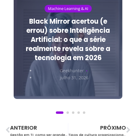
Machine Learning & AI
Black Mirror acertou (e
errou) sobre Inteligência
Artificial: o que a série
realmente revela sobre a
tecnologia em 2026
Geekhunter
julho 31, 2026
ANTERIOR
PRÓXIMO
Gestão em TI: como ser grande profissional da área?
Tipos de cultura organizacional e seu impacto no processo de recrutamento e seleção