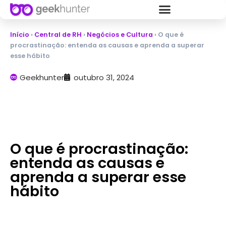
Início
›
Central de RH
›
Negócios e Cultura
›
O que é
procrastinação: entenda as causas e aprenda a superar
esse hábito
Geekhunter
outubro 31, 2024
O que é procrastinação:
entenda as causas e
aprenda a superar esse
hábito