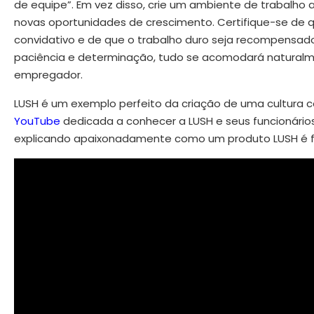
de equipe”. Em vez disso, crie um ambiente de trabalho 
novas oportunidades de crescimento. Certifique-se de qu
convidativo e de que o trabalho duro seja recompensad
paciência e determinação, tudo se acomodará naturalmen
empregador.
LUSH é um exemplo perfeito da criação de uma cultura 
YouTube
dedicada a conhecer a LUSH e seus funcionários
explicando apaixonadamente como um produto LUSH é f