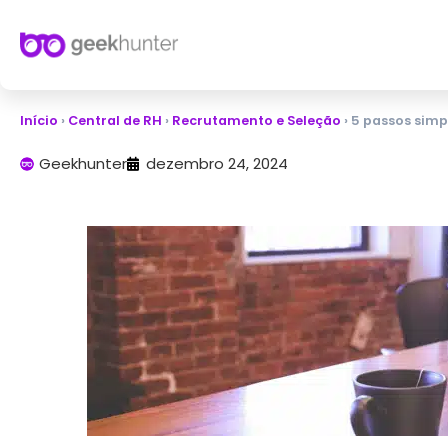
Início
›
Central de RH
›
Recrutamento e Seleção
›
5 passos simp
Geekhunter
dezembro 24, 2024