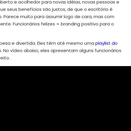
aberto e acolhedor para novas idéias, novas pessoas e
e seus benefícios são justos, de que o escritório é
o. Parece muito para assumir logo de cara, mas com
te. Funcionários felizes = branding positivo para o
coesa e divertida. Eles têm até mesmo uma
playlist do
. No vídeo abaixo, eles apresentam alguns funcionários
eito.