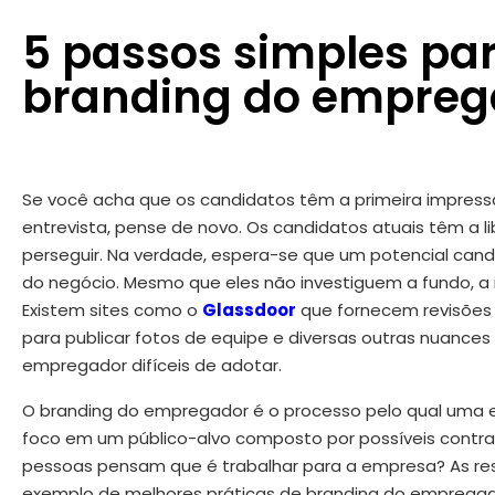
5 passos simples pa
branding do empreg
Se você acha que os candidatos têm a primeira impres
entrevista, pense de novo. Os candidatos atuais têm a 
perseguir. Na verdade, espera-se que um potencial ca
do negócio. Mesmo que eles não investiguem a fundo, a i
Existem sites como o
Glassdoor
que fornecem revisões 
para publicar fotos de equipe e diversas outras nuance
empregador difíceis de adotar.
O branding do empregador é o processo pelo qual uma e
foco em um público-alvo composto por possíveis contr
pessoas pensam que é trabalhar para a empresa? As re
exemplo de melhores práticas de branding do empregad