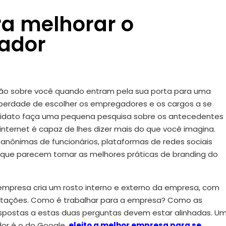
ra melhorar o
ador
são sobre você quando entram pela sua porta para uma
liberdade de escolher os empregadores e os cargos a se
ndidato faça uma pequena pesquisa sobre os antecedentes
nternet é capaz de lhes dizer mais do que você imagina.
anônimas de funcionários, plataformas de redes sociais
s que parecem tornar as melhores práticas de branding do
mpresa cria um rosto interno e externo da empresa, com
atações. Como é trabalhar para a empresa? Como as
spostas a estas duas perguntas devem estar alinhadas. U
or é o do Google,
eleito a melhor empresa para se