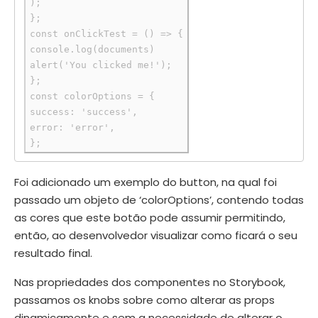
);

};

const onClickTest = () => {

console.log(documents)

alert('You clicked me!');

};

const colorOptions = {

success: 'success',

error: 'error',

Foi adicionado um exemplo do button, na qual foi
passado um objeto de ‘colorOptions’, contendo todas
as cores que este botão pode assumir permitindo,
então, ao desenvolvedor visualizar como ficará o seu
resultado final.
Nas propriedades dos componentes no Storybook,
passamos os knobs sobre como alterar as props
dinamicamente e sem a necessidade de alterar o