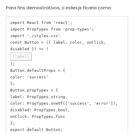
Para fins demostrativos, o index.js ficaria como:
import React from 'react';

import PropTypes from 'prop-types';

import './styles.css'

const Button = ({ label, color, onClick, 
{label}
);

Button.defaultProps = {

color: 'success'

};

Button.propTypes = {

label: PropTypes.string,

color: PropTypes.oneOf(['success', 'error']),

disabled: PropTypes.bool,

onClick: PropTypes.func

};
