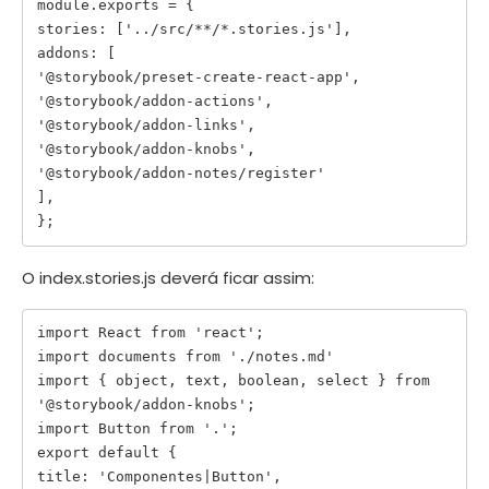
module.exports = {

stories: ['../src/**/*.stories.js'],

addons: [

'@storybook/preset-create-react-app',

'@storybook/addon-actions',

'@storybook/addon-links',

'@storybook/addon-knobs',

'@storybook/addon-notes/register'

],

O index.stories.js deverá ficar assim:
import React from 'react';

import documents from './notes.md'

import { object, text, boolean, select } from 
'@storybook/addon-knobs';

import Button from '.';

export default {

title: 'Componentes|Button',
