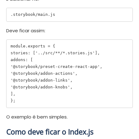
Deve ficar assim:
module.exports = {

stories: ['../src/**/*.stories.js'],

addons: [

'@storybook/preset-create-react-app',

'@storybook/addon-actions',

'@storybook/addon-links',

'@storybook/addon-knobs',

],

O exemplo é bem simples.
Como deve ficar o Index.js