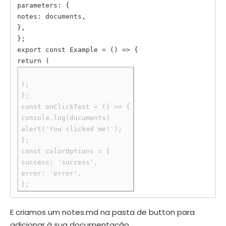
parameters: {

notes: documents,

},

};

export const Example = () => {

);

};

const onClickTest = () => {

console.log(documents)

alert('You clicked me!');

};

const colorOptions = {

success: 'success',

error: 'error',

E criamos um notes.md na pasta de button para
adicionar à sua documentação.