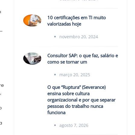
o
10 certificações em TI muito
valorizadas hoje
 —
novembro 20, 2024
Consultor SAP: o que faz, salário e
como se tornar um
março 20, 2025
re
O que “Ruptura” (Severance)
,
ensina sobre cultura
organizacional e por que separar
pessoas do trabalho nunca
o
funciona
a
agosto 7, 2026