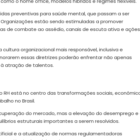
como o home office, modelos híbridos e regimes flexíveis.
das preventivas para saúde mental, que passam a ser
. Organizações estão sendo estimuladas a promover
as de combate ao assédio, canais de escuta ativa e ações
cultura organizacional mais responsável, inclusiva e
gnorarem essas diretrizes poderão enfrentar não apenas
à atração de talentos.
o RH está no centro das transformações sociais, econômic
alho no Brasil.
recuperação do mercado, mas a elevação do desemprego e
íbrios estruturais importantes a serem resolvidos.
ificial e a atualização de normas regulamentadoras