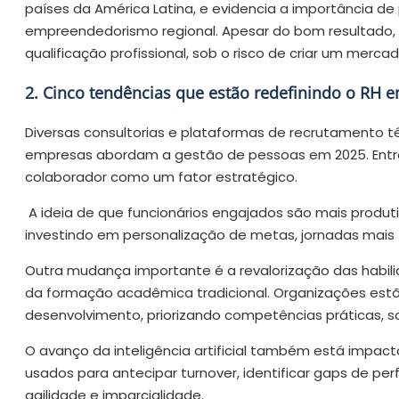
países da América Latina, e evidencia a importância de
empreendedorismo regional. Apesar do bom resultado, e
qualificação profissional, sob o risco de criar um mer
2. Cinco tendências que estão redefinindo o RH 
Diversas consultorias e plataformas de recrutament
empresas abordam a gestão de pessoas em 2025. Entre 
colaborador como um fator estratégico.
A ideia de que funcionários engajados são mais prod
investindo em personalização de metas, jornadas mais 
Outra mudança importante é a revalorização das habi
da formação acadêmica tradicional. Organizações estã
desenvolvimento, priorizando competências práticas, s
O avanço da inteligência artificial também está impa
usados para antecipar turnover, identificar gaps de p
agilidade e imparcialidade.