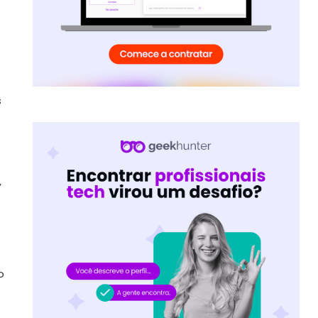
s
,
o