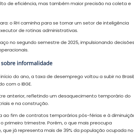
lto de eficiência, mas também maior precisão na coleta e
ra: o RH caminha para se tornar um setor de inteligência
ecutor de rotinas administrativas.
ço no segundo semestre de 2025, impulsionando decisõe
peracionais.
 sobre informalidade
ício do ano, a taxa de desemprego voltou a subir no Brasil
rdo com o IBGE.
tre anterior, refletindo um desaquecimento temporário do
riais e na construção.
 ao fim de contratos temporários pós-férias e à diminuiçã
 o primeiro trimestre. Porém, o que mais preocupa
de, que já representa mais de 39% da população ocupada no