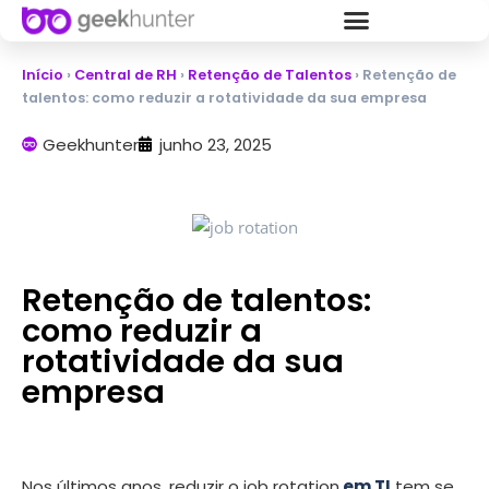
Início
›
Central de RH
›
Retenção de Talentos
›
Retenção de
talentos: como reduzir a rotatividade da sua empresa
Geekhunter
junho 23, 2025
Retenção de talentos:
como reduzir a
rotatividade da sua
empresa
Nos últimos anos, reduzir o
job rotation
em TI
tem se