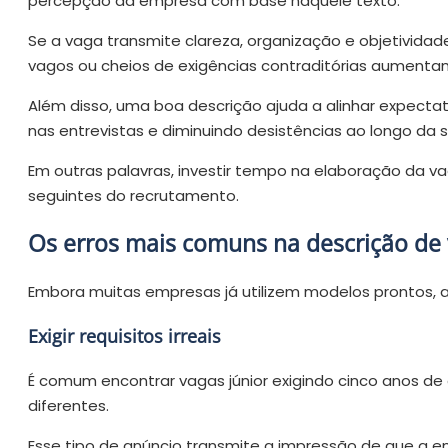
percepção da empresa com base naquele texto.
Se a vaga transmite clareza, organização e objetividade
vagos ou cheios de exigências contraditórias aument
Além disso, uma boa descrição ajuda a alinhar expecta
nas entrevistas e diminuindo desistências ao longo da 
Em outras palavras, investir tempo na elaboração da 
seguintes do recrutamento.
Os erros mais comuns na descrição de
Embora muitas empresas já utilizem modelos prontos,
Exigir requisitos irreais
É comum encontrar vagas júnior exigindo cinco anos de
diferentes.
Esse tipo de anúncio transmite a impressão de que a 