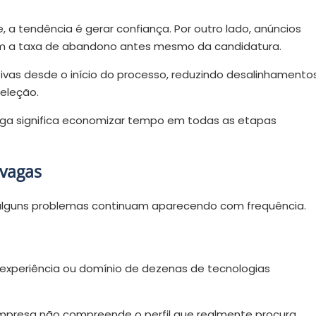
, a tendência é gerar confiança. Por outro lado, anúncios
am a taxa de abandono antes mesmo da candidatura.
tivas desde o início do processo, reduzindo desalinhamento
seleção.
vaga significa economizar tempo em todas as etapas
 vagas
 alguns problemas continuam aparecendo com frequência.
 experiência ou domínio de dezenas de tecnologias
empresa não compreende o perfil que realmente procura.