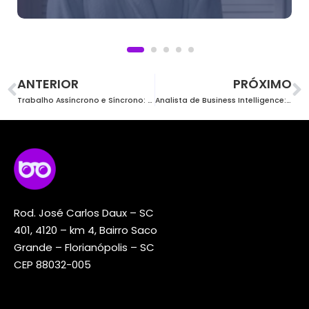
ANTERIOR
PRÓXIMO
Trabalho Assíncrono e Síncrono: o que são, diferenças e como aplicá-los na área de TI
Analista de Business Intelligence: o que faz, habilidades e como atuar na área de TI
Rod. José Carlos Daux – SC
401, 4120 – km 4, Bairro Saco
Grande – Florianópolis – SC
CEP 88032-005