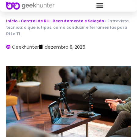
Início
›
Central de RH
›
Recrutamento e Seleção
›
Entrevista
técnica: o que é, tipos, como conduzir e ferramentas para
RH e TI
Geekhunter
dezembro 8, 2025