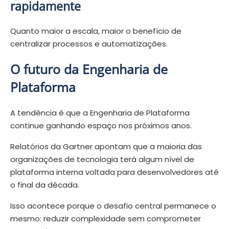
rapidamente
Quanto maior a escala, maior o benefício de
centralizar processos e automatizações.
O futuro da Engenharia de
Plataforma
A tendência é que a Engenharia de Plataforma
continue ganhando espaço nos próximos anos.
Relatórios da Gartner apontam que a maioria das
organizações de tecnologia terá algum nível de
plataforma interna voltada para desenvolvedores até
o final da década.
Isso acontece porque o desafio central permanece o
mesmo: reduzir complexidade sem comprometer