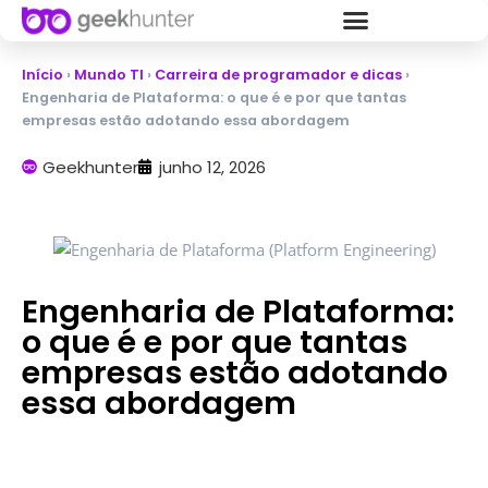
Início
›
Mundo TI
›
Carreira de programador e dicas
›
Engenharia de Plataforma: o que é e por que tantas
empresas estão adotando essa abordagem
Geekhunter
junho 12, 2026
Engenharia de Plataforma:
o que é e por que tantas
empresas estão adotando
essa abordagem