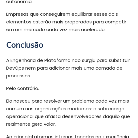
autonomia.
Empresas que conseguirem equilibrar esses dois
elementos estarão mais preparadas para competir
em um mercado cada vez mais acelerado.
Conclusão
A Engenharia de Plataforma não surgiu para substituir
DevOps nem para adicionar mais uma camada de
processos.
Pelo contrário.
Ela nasceu para resolver um problema cada vez mais
comum nas organizações modernas: a sobrecarga
operacional que afasta desenvolvedores daquilo que
realmente gera valor.
Ao criar plataformas internas focadas na experiência