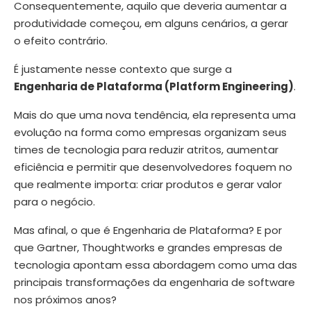
Consequentemente, aquilo que deveria aumentar a
produtividade começou, em alguns cenários, a gerar
o efeito contrário.
É justamente nesse contexto que surge a
Engenharia de Plataforma (Platform Engineering)
.
Mais do que uma nova tendência, ela representa uma
evolução na forma como empresas organizam seus
times de tecnologia para reduzir atritos, aumentar
eficiência e permitir que desenvolvedores foquem no
que realmente importa: criar produtos e gerar valor
para o negócio.
Mas afinal, o que é Engenharia de Plataforma? E por
que Gartner, Thoughtworks e grandes empresas de
tecnologia apontam essa abordagem como uma das
principais transformações da engenharia de software
nos próximos anos?