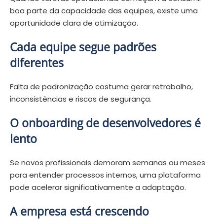
boa parte da capacidade das equipes, existe uma
oportunidade clara de otimização.
Cada equipe segue padrões
diferentes
Falta de padronização costuma gerar retrabalho,
inconsistências e riscos de segurança.
O onboarding de desenvolvedores é
lento
Se novos profissionais demoram semanas ou meses
para entender processos internos, uma plataforma
pode acelerar significativamente a adaptação.
A empresa está crescendo