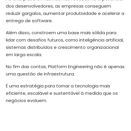
dos desenvolvedores, as empresas conseguem
reduzir gargalos, aumentar produtividade e acelerar a
entrega de software.
Além disso, constroem uma base mais sólida para
lidar com desafios futuros, como inteligência artificial,
sistemas distribuídos e crescimento organizacional
em larga escala.
No fim das contas, Platform Engineering não é apenas
uma questão de infraestrutura.
É uma estratégia para tornar a tecnologia mais
eficiente, escalável e sustentável à medida que os
negócios evoluem.