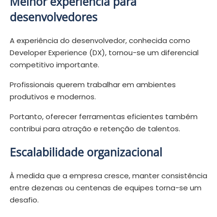
Melhor experiência para
desenvolvedores
A experiência do desenvolvedor, conhecida como
Developer Experience (DX), tornou-se um diferencial
competitivo importante.
Profissionais querem trabalhar em ambientes
produtivos e modernos.
Portanto, oferecer ferramentas eficientes também
contribui para atração e retenção de talentos.
Escalabilidade organizacional
À medida que a empresa cresce, manter consistência
entre dezenas ou centenas de equipes torna-se um
desafio.