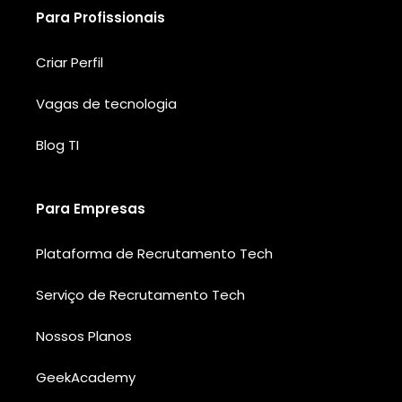
Para Profissionais
Criar Perfil
Vagas de tecnologia
Blog TI
Para Empresas
Plataforma de Recrutamento Tech
Serviço de Recrutamento Tech
Nossos Planos
GeekAcademy