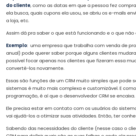
do cliente
, como as datas em que a pessoa fez compras
ela busca, quais cupons ela usou, se abriu os e-mails env
a loja, etc.
Assim dá pra saber o que está funcionando e o que não 
Exemplo
: uma empresa que trabalha com venda de prod
anual) pode querer saber porque alguns clientes muda
possível focar apenas nos clientes que fizeram essa mud
convertê-los novamente.
Essas são funções de um CRM muito simples que pode s
sistemas é muito mais complexa e customizável. E como
programação, é aí que o desenvolvedor CRM se encaixa.
Ele precisa estar em contato com os usuários do siste
vai ajudá-los a otimizar suas atividades. Então, ter con
Sabendo das necessidades do cliente (nesse caso o clie
CRM para definir quais são as suas falhas e onde ela pre