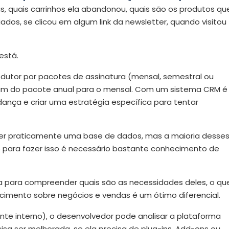
, quais carrinhos ela abandonou, quais são os produtos qu
iados, se clicou em algum link da newsletter, quando visitou
está.
utor por pacotes de assinatura (mensal, semestral ou
ram do pacote anual para o mensal. Com um sistema CRM é
ança e criar uma estratégia específica para tentar
er praticamente uma base de dados, mas a maioria desse
 para fazer isso é necessário bastante conhecimento de
ma para compreender quais são as necessidades deles, o qu
hecimento sobre negócios e vendas é um ótimo diferencial.
nte interno), o desenvolvedor pode analisar a plataforma
cisa ser melhorada, se ela precisa de plug-ins, Add-ons ou