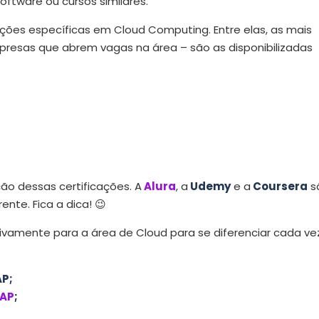
ftware ou cursos similares.
ções específicas em Cloud Computing. Entre elas, as mais
esas que abrem vagas na área – são as disponibilizadas
ão dessas certificações. A
Alura
, a
Udemy
e a
Coursera
s
nte. Fica a dica! 😉
ivamente para a área de Cloud para se diferenciar cada ve
AP
;
IAP
;