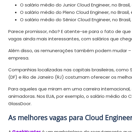
O salário médio do Junior Cloud Engineer, no Brasil,
O salário médio do Pleno Cloud Engineer, no Brasil,
O salário médio do Sênior Cloud Engineer, no Brasil,
Parece promissor, não? E atente-se para o fato de que 
vagas ainda mais interessantes, com salários que che
Além disso, as remunerações também podem mudar – p
empresa.
Companhias localizadas nas capitais brasileiras, como São
(DF) e Rio de Janeiro (RJ) costumam oferecer os melhor
Para aqueles que miram em uma carreira internacional, 
animadoras. Nos EUA, por exemplo, o salário médio do C
GlassDoor.
As melhores vagas para Cloud Enginee
A
GeekHunter
é um marketplace de recrutamento que 