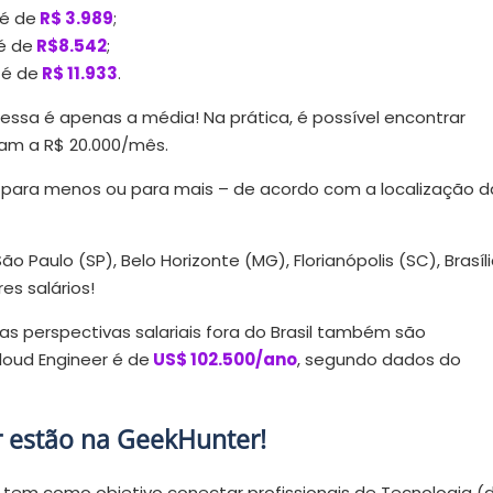
 é de
R$ 3.989
;
 é de
R$8.542
;
 é de
R$ 11.933
.
essa é apenas a média! Na prática, é possível encontrar
gam a R$ 20.000/mês.
ara menos ou para mais – de acordo com a localização d
 Paulo (SP), Belo Horizonte (MG), Florianópolis (SC), Brasíl
es salários!
as perspectivas salariais fora do Brasil também são
loud Engineer é de
US$ 102.500/ano
, segundo dados do
r estão na GeekHunter!
tem como objetivo conectar profissionais de Tecnologia (