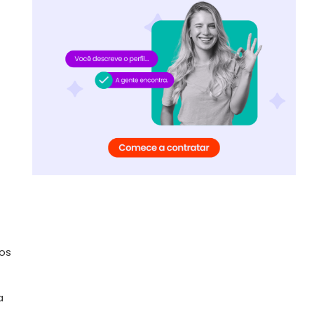
tos
a