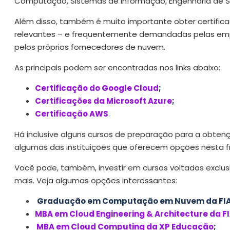
Computação, Sistemas de Informação, Engenharia de So
Além disso, também é muito importante obter certifica
relevantes – e frequentemente demandadas pelas empr
pelos próprios fornecedores de nuvem.
As principais podem ser encontradas nos links abaixo:
Certificação do Google Cloud
;
Certificações da Microsoft Azure
;
Certificação AWS
.
Há inclusive alguns cursos de preparação para a obtenç
algumas das instituições que oferecem opções nesta fre
Você pode, também, investir em cursos voltados exclus
mais. Veja algumas opções interessantes:
Graduação em Computação em Nuvem da FI
MBA em Cloud Engineering & Architecture da F
MBA em Cloud Computing da XP Educação
;