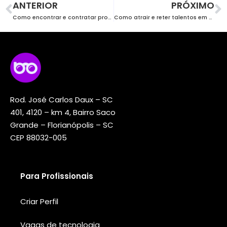
ANTERIOR
PRÓXIMO
Como encontrar e contratar programadores JAVA
Como atrair e reter talentos em TI da nova geração
Rod. José Carlos Daux – SC
401, 4120 – km 4, Bairro Saco
Grande – Florianópolis – SC
CEP 88032-005
Para Profissionais
Criar Perfil
Vagas de tecnologia