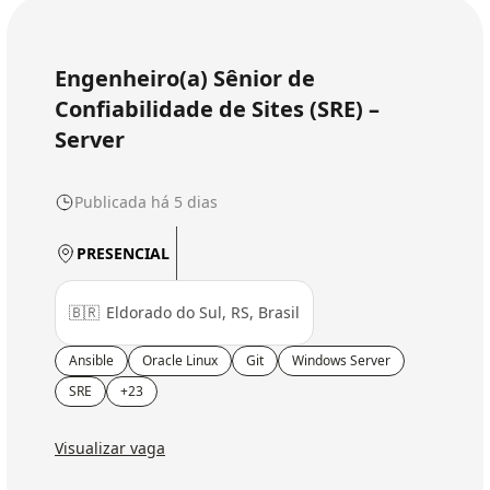
Engenheiro(a) Sênior de
Confiabilidade de Sites (SRE) –
Server
Publicada há 5 dias
PRESENCIAL
🇧🇷
Eldorado do Sul, RS, Brasil
Ansible
Oracle Linux
Git
Windows Server
SRE
+23
Visualizar vaga