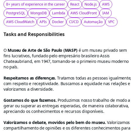
8+ years of experience in the career
React
Node.js
AWS
PostgreSQL
MongoDB
Lambda
AWS CloudFront
IAM
AWS CloudWatch
APIs
Docker
CI/CD
Automação
VPC
Tasks and Responsibilities
O
Museu de Arte de São Paulo (MASP)
é um museu privado sem
fins lucrativos, fundado pelo empre­sário brasileiro Assis
Chateaubriand, em 1947, tornando-se o primeiro museu moderno
no país.
‍Respeitamos as diferenças.
‍Tratamos todas as pessoas igualmente
com respeito e receptividade. Buscamos a equidade nas relações e
valorizamos a diversidade.
‍Gostamos do que fazemos.
‍Produzimos nosso trabalho de modo a
gerar ou superar as entregas esperadas, de maneira colaborativa,
apreciando os conhecimentos e recursos disponíveis.
‍Valorizamos o debate, movidos pelo bem do museu.
‍Valorizamos
compartilhamento de opiniões e os diferentes conhecimentos para