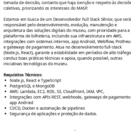
tomada de decisão, contanto que haja isenção e respeito às decisõ
coletivas, priorizando os interesses do MASP.
Estamos em busca de um Desenvolvedor Full Stack Sênior, que ser
r
esponsável pelo desenvolvimento, evolução, manutenção e
arquitetura das soluções digitais do museu, com prioridade para a
plataforma de bilheteria, incluindo sua infraestrutura em AWS,
integrações com sistemas internos, app Android, Webflow, Protheu
e gateways de pagamento. Atua no desenvolvimento full-stack
(Node.js, React), garante a estabilidade em períodos de alto tráfego
conduz boas práticas técnicas e apoia, quando possível, outras
iniciativas tecnológicas do museu.
Requisitos Técnicos:
Node.js, React e TypeScript
PostgreSQL e MongoDB
AWS: Lambda, EC2, RDS, S3, CloudFront, IAM, VPC,
Integrações com APIs REST, webhooks, gateways de pagamento
app Android
CI/CD, Docker e automação de pipelines
Segurança de aplicações e proteção de dados.