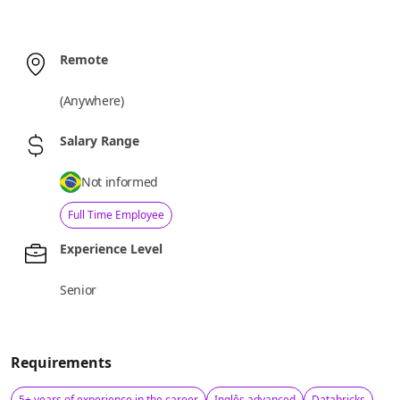
Remote
(
Anywhere
)
Salary Range
Not informed
Full Time Employee
Experience Level
Senior
Requirements
5+ years of experience in the career
Inglês advanced
Databricks