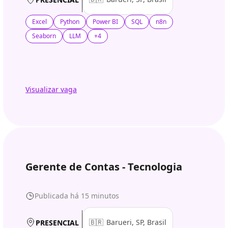
Excel
Python
Power BI
SQL
n8n
Seaborn
LLM
+4
Visualizar vaga
Gerente de Contas - Tecnologia
Publicada há 15 minutos
🇧🇷
Barueri, SP, Brasil
PRESENCIAL