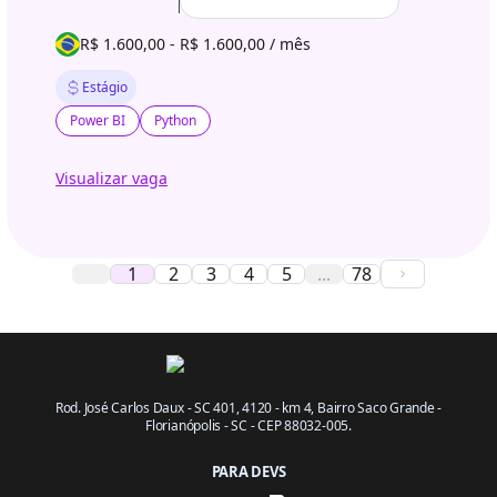
R$ 1.600,00 - R$ 1.600,00 / mês
Estágio
Power BI
Python
Visualizar vaga
1
2
3
4
5
...
78
Rod. José Carlos Daux - SC 401, 4120 - km 4, Bairro Saco Grande -
Florianópolis - SC - CEP 88032-005.
PARA DEVS