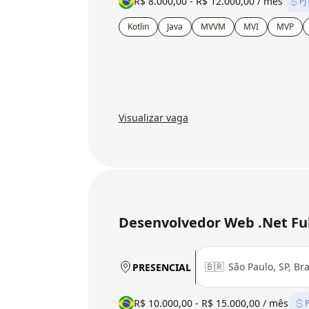
R$ 8.000,00 - R$ 12.000,00 / mês
PJ
Kotlin
Java
MVVM
MVI
MVP
Visualizar vaga
Desenvolvedor Web .Net Ful
🇧🇷
São Paulo, SP, Bra
PRESENCIAL
R$ 10.000,00 - R$ 15.000,00 / mês
P