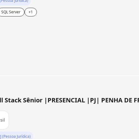
 (Pessoa Jurídica)
SQL Server
+1
l Stack Sênior |PRESENCIAL |PJ| PENHA DE F
sil
J (Pessoa Jurídica)