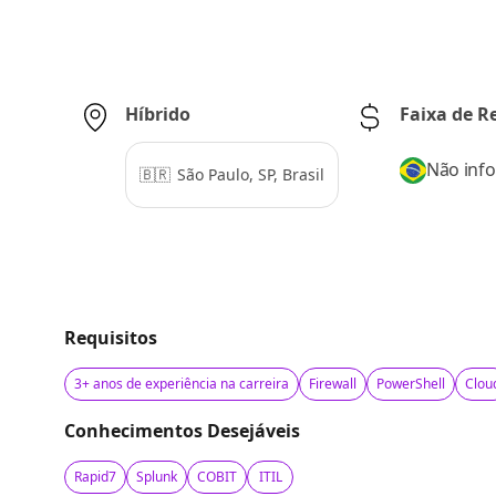
Híbrido
Faixa de 
Não inf
🇧🇷
São Paulo, SP, Brasil
Requisitos
3+ anos de experiência na carreira
Firewall
PowerShell
Clou
Conhecimentos Desejáveis
Rapid7
Splunk
COBIT
ITIL