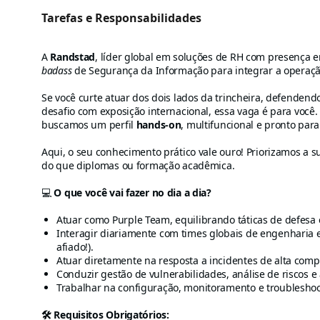
Tarefas e Responsabilidades
A
Randstad
, líder global em soluções de RH com presença 
badass
de Segurança da Informação para integrar a operaçã
Se você curte atuar dos dois lados da trincheira, defenden
desafio com exposição internacional, essa vaga é para você. 
buscamos um perfil
hands-on
, multifuncional e pronto par
Aqui, o seu conhecimento prático vale ouro! Priorizamos a 
do que diplomas ou formação acadêmica.
💻
O que você vai fazer no dia a dia?
Atuar como Purple Team, equilibrando táticas de defesa 
Interagir diariamente com times globais de engenharia e 
afiado!).
Atuar diretamente na resposta a incidentes de alta comp
Conduzir gestão de vulnerabilidades, análise de riscos e
Trabalhar na configuração, monitoramento e troubleshoo
🛠️ Requisitos Obrigatórios: