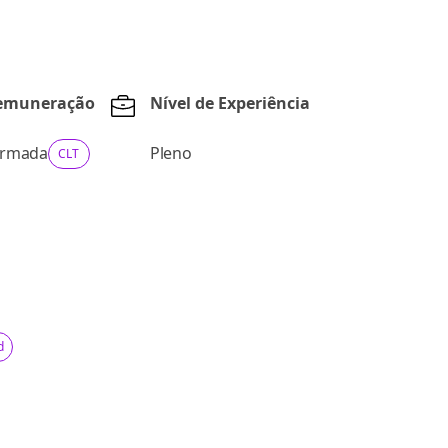
Remuneração
Nível de Experiência
ormada
Pleno
CLT
d