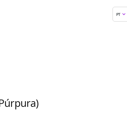
PT
 Púrpura)