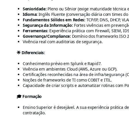
Senioridade:
Pleno ou Sênior (exige maturidade técnica 
Idioma:
Inglês Fluente (conversação diária com times do e
Fundamentos Sólidos em Redes:
TCP/IP, DNS, DHCP, VLA
Segurança da Informação:
Fortes vivências em prevenção
Ferramentas:
Experiência prática com Firewall, SIEM, I
Governança/Compliance:
Domínio dos frameworks ISO 2
Vivência real com auditorias de segurança.
🌟 Diferenciais:
Conhecimento prévio em Splunk e Rapid7.
Vivência em ambientes Cloud (AWS, Azure ou GCP).
Certificações reconhecidas na área de infra/segurança (Co
Noções de frameworks de TI como COBIT e ITIL.
Capacidade de criar scripts e automatizar rotinas com Po
🎓 Formação
Ensino Superior é desejável. A sua experiência prática d
contratação.