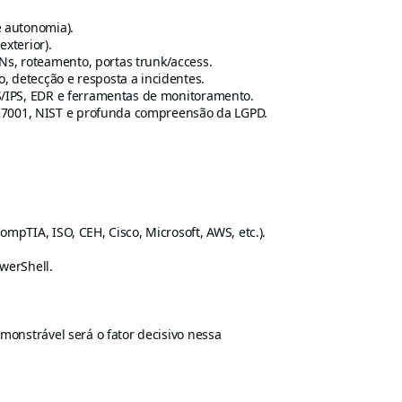
e autonomia).
xterior).
Ns, roteamento, portas trunk/access.
, detecção e resposta a incidentes.
DS/IPS, EDR e ferramentas de monitoramento.
7001, NIST e profunda compreensão da LGPD.
mpTIA, ISO, CEH, Cisco, Microsoft, AWS, etc.).
werShell.
emonstrável será o fator decisivo nessa