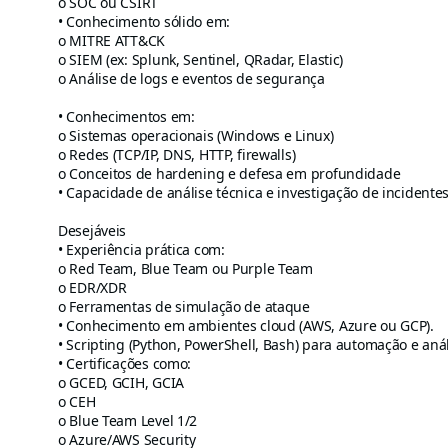
o SOC ou CSIRT
• Conhecimento sólido em:
o MITRE ATT&CK
o SIEM (ex: Splunk, Sentinel, QRadar, Elastic)
o Análise de logs e eventos de segurança
• Conhecimentos em:
o Sistemas operacionais (Windows e Linux)
o Redes (TCP/IP, DNS, HTTP, firewalls)
o Conceitos de hardening e defesa em profundidade
• Capacidade de análise técnica e investigação de incidentes
Desejáveis
• Experiência prática com:
o Red Team, Blue Team ou Purple Team
o EDR/XDR
o Ferramentas de simulação de ataque
• Conhecimento em ambientes cloud (AWS, Azure ou GCP).
• Scripting (Python, PowerShell, Bash) para automação e anál
• Certificações como:
o GCED, GCIH, GCIA
o CEH
o Blue Team Level 1/2
o Azure/AWS Security