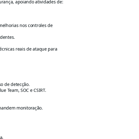
urança, apoiando atividades de:
 melhorias nos controles de
identes.
técnicas reais de ataque para
so de detecção.
Blue Team, SOC e CSIRT.
demandem monitoração.
a.