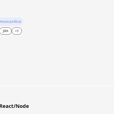
Pessoa Jurídica)
JIRA
+5
 React/Node