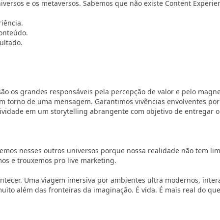
iversos e os metaversos. Sabemos que não existe Content Experie
iência.
onteúdo.
ultado.
a são os grandes responsáveis pela percepção de valor e pelo mag
 em torno de uma mensagem. Garantimos vivências envolventes por 
ividade em um storytelling abrangente com objetivo de entregar o 
emos nesses outros universos porque nossa realidade não tem limi
s e trouxemos pro live marketing.
tecer. Uma viagem imersiva por ambientes ultra modernos, inter
uito além das fronteiras da imaginação. É vida. É mais real do qu