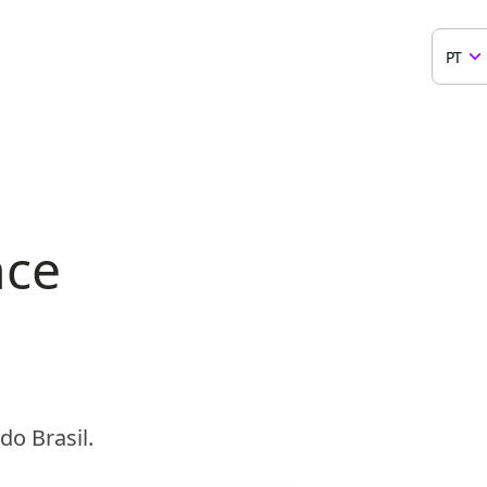
PT
nce
o Brasil.