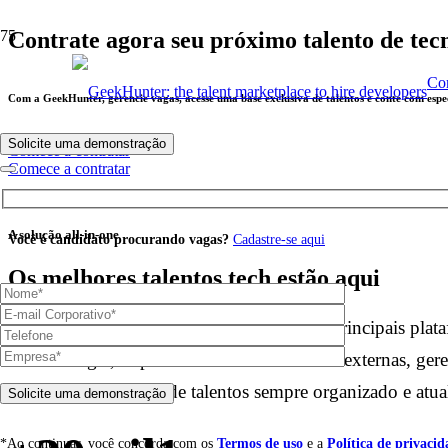
Contrate agora seu próximo talento de tec
Com
Com a GeekHunter, gerencie vagas, acesse uma base exclusiva de talentos e conte com especi
Solicite uma demonstração
Comece a contratar
Comece a contratar
A solução all-in-one
Você é candidato procurando vagas?
Cadastre-se aqui
Os melhores talentos tech estão aqui
Amplie seu alcance divulgando vagas nas principais plataf
de tecnologia, importe candidatos de fontes externas, ger
mantenha seu banco de talentos sempre organizado e atua
*Ao continuar, você concorda com os
Termos de uso
e a
Política de privacid